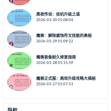
黑夜传说：挂机升级之道
2026-03-30 01:08:04
魔兽：解除腐蚀符文技能的奥秘
2026-03-29 01:09:22
魔兽装备耐久修复指南
2026-03-28 01:15:59
魔兽正式服：高效升级攻略大揭秘
2026-03-27 01:07:53
导航