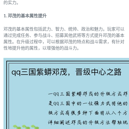
的实力。
1. 邓茂的基本属性提升
邓茂的基本属性包括武力、智力、统帅、政治和魅力。玩家可以
通过完成任务、参与战斗、招募其他武将等方式提升邓茂的基本
属性。在升级过程中，可以根据邓茂的特点和战斗需求，有针对
性地提升他的属性，以增强他的战斗力。